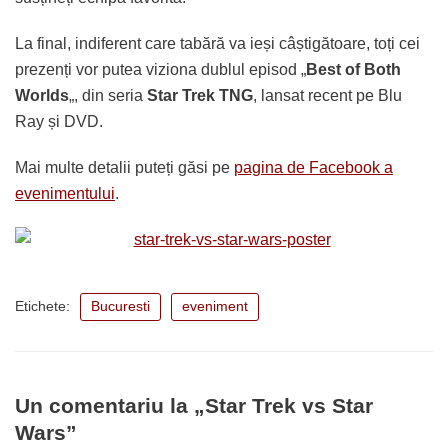
La final, indiferent care tabără va ieși câștigătoare, toți cei
prezenți vor putea viziona dublul episod „
Best of Both
Worlds
„, din seria
Star Trek TNG
, lansat recent pe Blu
Ray și DVD.
Mai multe detalii puteți găsi pe
pagina de Facebook a
evenimentului
.
Etichete:
Bucuresti
eveniment
Un comentariu la „Star Trek vs Star
Wars”