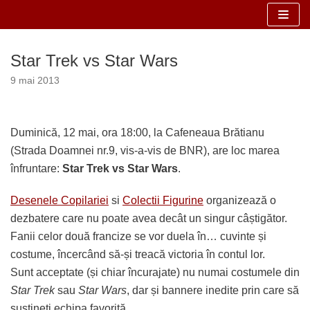
Sari
la
Star Trek vs Star Wars
conținut
9 mai 2013
Duminică, 12 mai, ora 18:00, la Cafeneaua Brătianu
(Strada Doamnei nr.9, vis-a-vis de BNR), are loc marea
înfruntare:
Star Trek vs Star Wars
.
Desenele Copilariei
si
Colectii Figurine
organizează o
dezbatere care nu poate avea decât un singur câștigător.
Fanii celor două francize se vor duela în… cuvinte și
costume, încercând să-și treacă victoria în contul lor.
Sunt acceptate (și chiar încurajate) nu numai costumele din
Star Trek
sau
Star Wars
, dar și bannere inedite prin care să
susțineți echipa favorită.