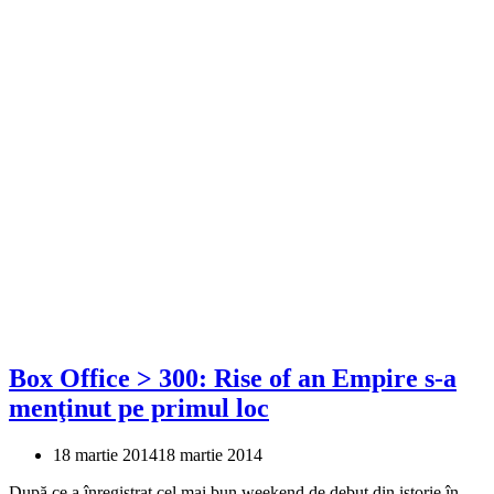
Box Office > 300: Rise of an Empire s-a
menţinut pe primul loc
18 martie 2014
18 martie 2014
După ce a înregistrat cel mai bun weekend de debut din istorie în