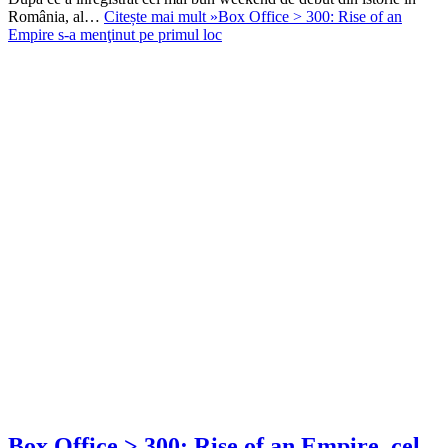
România, al…
Citește mai mult »
Box Office > 300: Rise of an
Empire s-a menţinut pe primul loc
Box Office > 300: Rise of an Empire, cel