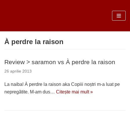
Sari
la
conținut
À perdre la raison
Review > saramon vs À perdre la raison
26 aprilie 2013
La naiba! À perdre la raison aka Copiii noștri m-a luat pe
nepregătite. M-am dus…
Citește mai mult »