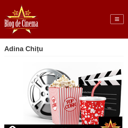
Sari
la
conținut
Adina Chițu