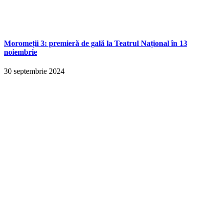
Moromeții 3: premieră de gală la Teatrul Național în 13
noiembrie
30 septembrie 2024