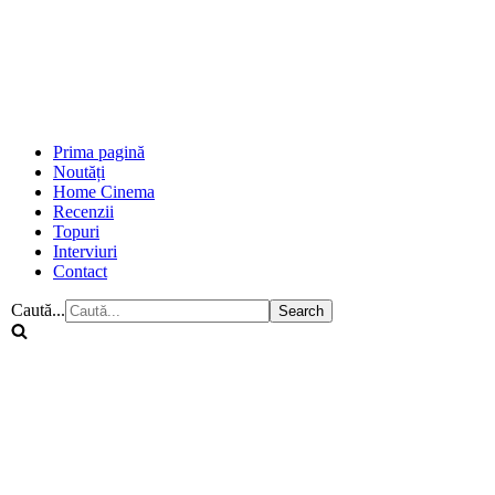
Prima pagină
Noutăți
Home Cinema
Recenzii
Topuri
Interviuri
Contact
Caută...