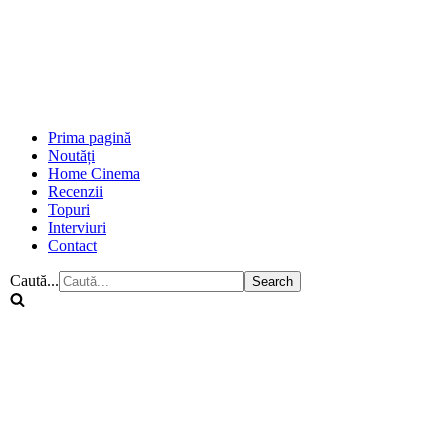
Prima pagină
Noutăți
Home Cinema
Recenzii
Topuri
Interviuri
Contact
Caută...