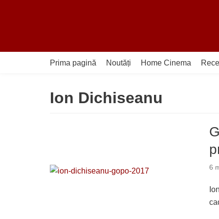
Sari
la
conținut
Prima pagină
Noutăți
Home Cinema
Rece
Ion Dichiseanu
G
p
6 m
Io
ca