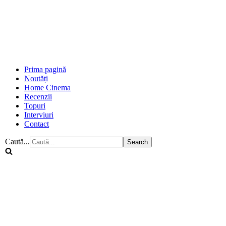
Prima pagină
Noutăți
Home Cinema
Recenzii
Topuri
Interviuri
Contact
Caută...