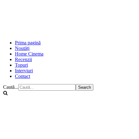
Prima pagină
Noutăți
Home Cinema
Recenzii
Topuri
Interviuri
Contact
Caută...