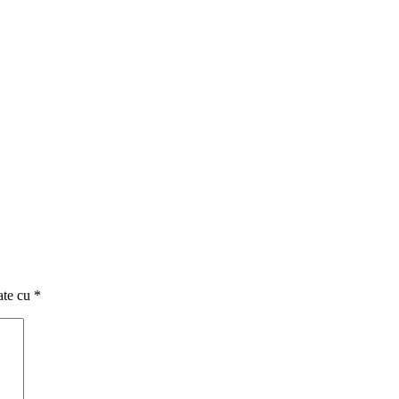
ate cu
*