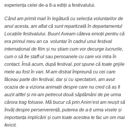
experiența celei de-a 8-a ediții a festivalului.
Când am primit mail în legătură cu selecția voluntarilor de
anul acesta, am aflat că sunt repartizată în departamentul
Locațiile festivalului. Buun! Aveam câteva emoții pentru că
era primul meu an ca voluntar în cadrul unui festival
internațional de film și nu știam cum vor decurge lucrurile,
cum o să fie staff-ul sau persoanele cu care voi intra în
contact. Însă acum, după festival, pot spune că toate grijile
mele au fost în van. M-am distrat împreună cu cei care
făceau parte din festival, dar și cu spectatorii, am avut
ocazia de a viziona animații despre care nu cred că aș fi
auzit altfel și mi-am petrecut două săptămâni de pe urma
cărora trag foloase. Mă bucur că prin Anim’est am reușit să
învăț despre perserverență, puterea de a-ți urma visele și
importanța implicării și cum toate acestea te fac un om mai
fericit.