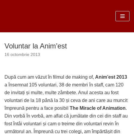
Sari
la
conținut
Voluntar la Anim’est
16 octombrie 2013
După cum am văzut în filmul de making of,
Anim’est 2013
a însemnat 105 voluntari, 38 de membri în staff, cam 120
de invitați și multe, multe zâmbete. Anul acesta au fost
voluntari de la 18 până la 30 și ceva de ani care au muncit
împreună pentru a face posibil
The Miracle of Animation
.
Din vorbă în vorbă, am aflat că jumătate din cei din staff au
fost întâi voluntari și cam o treime din voluntari revin în
următorul an. Împreună cu trei colegi, am împărtășit din