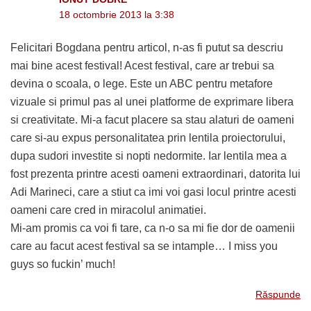
18 octombrie 2013 la 3:38
Felicitari Bogdana pentru articol, n-as fi putut sa descriu
mai bine acest festival! Acest festival, care ar trebui sa
devina o scoala, o lege. Este un ABC pentru metafore
vizuale si primul pas al unei platforme de exprimare libera
si creativitate. Mi-a facut placere sa stau alaturi de oameni
care si-au expus personalitatea prin lentila proiectorului,
dupa sudori investite si nopti nedormite. Iar lentila mea a
fost prezenta printre acesti oameni extraordinari, datorita lui
Adi Marineci, care a stiut ca imi voi gasi locul printre acesti
oameni care cred in miracolul animatiei.
Mi-am promis ca voi fi tare, ca n-o sa mi fie dor de oamenii
care au facut acest festival sa se intample… I miss you
guys so fuckin’ much!
Răspunde