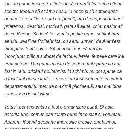
falsele prime impresii, citirile după copertă (ca orice oltean
sceptic trebuia să strâmb nasul la orice și să cataloghez
oamenii drept fițoși; sunt un ipocrit), am descoperit oameni
prietenoși, deschiși, motivați, gata să ajute, chiar pasionați
de ce făceau. Și dacă tot sunt la parțile bune, schimbarea
aerului „real” de Politehnica, cu aerul „uman” de Anim’est
mi-a prins foarte bine. Să nu mai spun că am fost
înconjurat, plăcut sufocat de fetițele, fetele, femeile care îmi
erau colege. Din punctul ăsta de vedere pot spune ca am
fost în raiul oricărui politehnist. În schimb, nu pot spune ca
a fost totul numai lapte și miere: au fost momente în cadrul
departamentului meu de maximă plictiseală, sau mai bine
spus lipsa de activitate.
Totuși, per ansamblu a fost o organizare bună. Și asta
datorită unei comunicari foarte bune între staff și voluntari.
Aparent, lăsând deoparte impresiile greșite, snobismul,