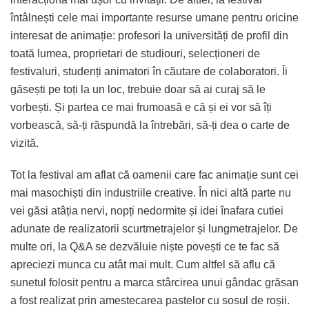
întâlnești cele mai importante resurse umane pentru oricine
interesat de animație: profesori la universități de profil din
toată lumea, proprietari de studiouri, selecționeri de
festivaluri, studenți animatori în căutare de colaboratori. Îi
găsești pe toți la un loc, trebuie doar să ai curaj să le
vorbești. Și partea ce mai frumoasă e că și ei vor să îți
vorbească, să-ți răspundă la întrebări, să-ți dea o carte de
vizită.
Tot la festival am aflat că oamenii care fac animație sunt cei
mai masochiști din industriile creative. În nici altă parte nu
vei găsi atâția nervi, nopți nedormite și idei înafara cutiei
adunate de realizatorii scurtmetrajelor și lungmetrajelor. De
multe ori, la Q&A se dezvăluie niște povești ce te fac să
apreciezi munca cu atât mai mult. Cum altfel să aflu că
sunetul folosit pentru a marca stârcirea unui gândac grăsan
a fost realizat prin amestecarea pastelor cu sosul de roșii.