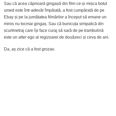
Sau că acea căprioară gingașă din film ce-și mișca botul
umed este într-adevăr împăiată, a fost cumpărată de pe
Ebay și pe la jumătatea filmărilor a început să emane un
miros nu tocmai gingaș. Sau că bunicuța simpatică din
scurtmetraj care își face curaj să sară de pe trambulină
este un alter ego al regizoarei de douăzeci și ceva de ani.
Da, aș zice că a fost grozav.