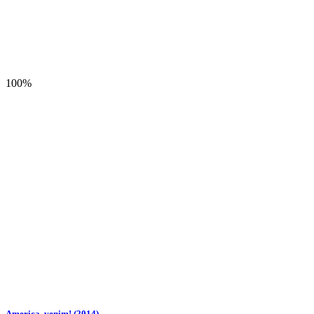
100%
America, venim! (2014)