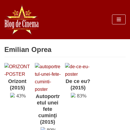
Sari
la
conținut
Emilian Oprea
Orizont
De ce eu?
(2015)
(2015)
43%
83%
Autoportr
etul unei
fete
cuminţi
(2015)