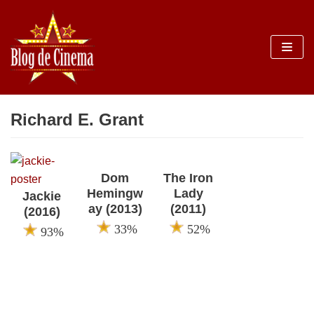
Sari
la
conținut
Richard E. Grant
Dom
The Iron
Hemingw
Lady
Jackie
ay (2013)
(2011)
(2016)
33%
52%
93%