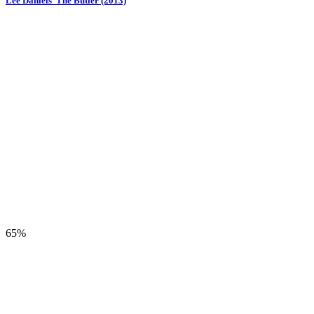
Lee Daniels’ The Butler (2013)
65%