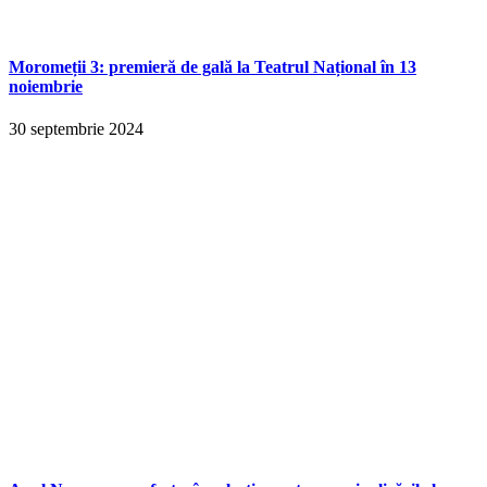
Moromeții 3: premieră de gală la Teatrul Național în 13
noiembrie
30 septembrie 2024