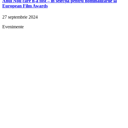
Anul Nou care n-a fost – în selecția pentru nominalizările la
European Film Awards
27 septembrie 2024
Evenimente