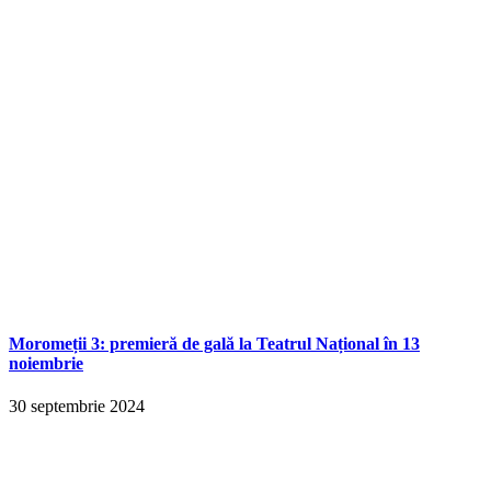
Moromeții 3: premieră de gală la Teatrul Național în 13
noiembrie
30 septembrie 2024