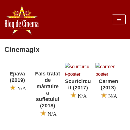
Sari
la
conținut
Cinemagix
Epava
Fals tratat
(2019)
de
Scurtcircu
Carmen
mântuire
it (2017)
(2013)
N/A
a
N/A
N/A
sufletului
(2018)
N/A