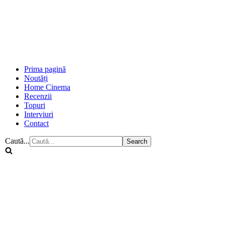
Prima pagină
Noutăți
Home Cinema
Recenzii
Topuri
Interviuri
Contact
Caută...