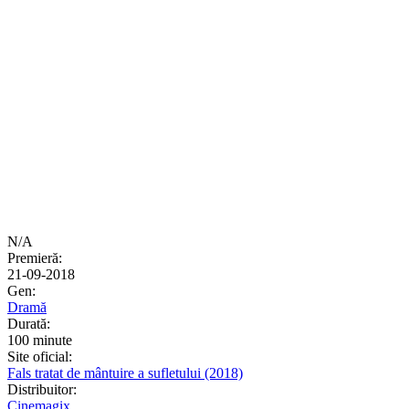
N/A
Premieră:
21-09-2018
Gen:
Dramă
Durată:
100 minute
Site oficial:
Fals tratat de mântuire a sufletului (2018)
Distribuitor:
Cinemagix