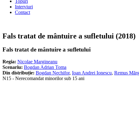
Topuri
Interviuri
Contact
Fals tratat de mântuire a sufletului (2018)
Fals tratat de mântuire a sufletului
Regia:
Nicolae Margineanu
Scenariu:
Bogdan Adrian Toma
Din distribuție:
Bogdan Nechifor
,
Ioan Andrei Ionescu
,
Remus Mărg
N15 - Nerecomandat minorilor sub 15 ani