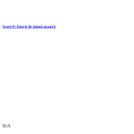
Scurt/4: Istorii de inimă neagră
N/A