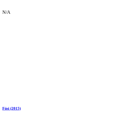
N/A
Fúsi (2015)