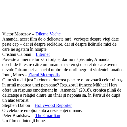
Victor Morozov –
Dilema Veche
Amanda, acest film de o delicatețe rară, vorbește despre vieți date
peste cap – dar și despre reclădire, dar și despre licăririle mici de
care ne agățăm în noapte.
Cristian Caloian –
Liternet
Poveste a unei maturizări forţate, dar nu năpăstuite, Amanda
deschide ferestre către un umanism seren şi discret de care avem
nevoie într-un peisaj social umbrit de norii negri ai violenţei fanatice.
Ionuţ Mareş –
Ziarul Metropolis
Cum să redai just în cinema durerea pe care o provoacă celor rămaşi
în urmă moartea unei persoane? Regizorul francez Mikhaël Hers
oferă un răspuns emoţionant în „Amanda” (2018), cronica plină de
delicateţe a relaţiei dintre un tânăr şi nepoata sa, în Parisul de după
un atac terorist.
Stephen Dalton –
Hollywood Reporter
O celebrare emoţionantă a rezistenţei umane.
Peter Bradshaw –
The Guardian
Un film cu intenţii bune.