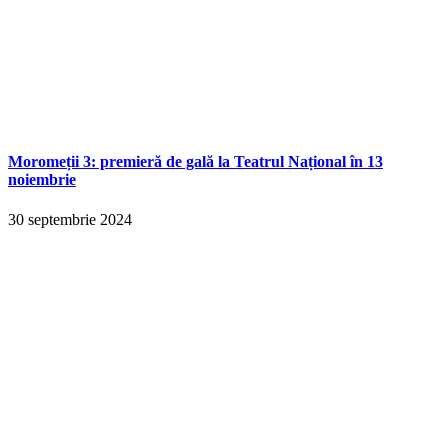
Moromeții 3: premieră de gală la Teatrul Național în 13
noiembrie
30 septembrie 2024