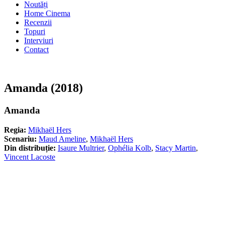
Noutăți
Home Cinema
Recenzii
Topuri
Interviuri
Contact
Amanda (2018)
Amanda
Regia:
Mikhaël Hers
Scenariu:
Maud Ameline
,
Mikhaël Hers
Din distribuție:
Isaure Multrier
,
Ophélia Kolb
,
Stacy Martin
,
Vincent Lacoste