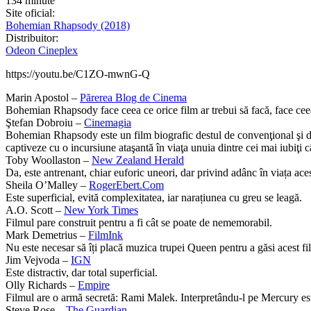
134 minute
Site oficial:
Bohemian Rhapsody (2018)
Distribuitor:
Odeon Cineplex
https://youtu.be/C1ZO-mwnG-Q
Marin Apostol –
Părerea Blog de Cinema
Bohemian Rhapsody face ceea ce orice film ar trebui să facă, face ceea
Ştefan Dobroiu –
Cinemagia
Bohemian Rhapsody este un film biografic destul de convenţional şi delo
captiveze cu o incursiune ataşantă în viaţa unuia dintre cei mai iubiţi câ
Toby Woollaston –
New Zealand Herald
Da, este antrenant, chiar euforic uneori, dar privind adânc în viața ac
Sheila O’Malley –
RogerEbert.Com
Este superficial, evită complexitatea, iar narațiunea cu greu se leagă.
A.O. Scott –
New York Times
Filmul pare construit pentru a fi cât se poate de nememorabil.
Mark Demetrius –
FilmInk
Nu este necesar să îți placă muzica trupei Queen pentru a găsi acest f
Jim Vejvoda –
IGN
Este distractiv, dar total superficial.
Olly Richards –
Empire
Filmul are o armă secretă: Rami Malek. Interpretându-l pe Mercury es
Steve Rose –
The Guardian