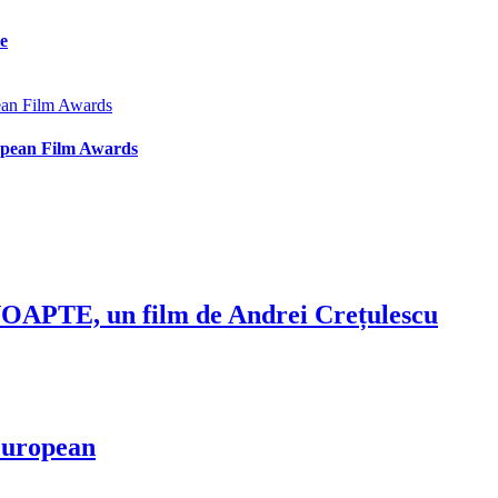
ie
uropean Film Awards
NOAPTE, un film de Andrei Crețulescu
 European