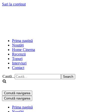
Sari la conținut
Prima pagină
Noutăți
Home Cinema
Recenzii
Topuri
Interviuri
Contact
Caută...
Comută navigarea
Comută navigarea
Prima pagină
Noutăți