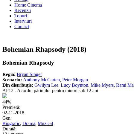
Home Cinema
Recenzii
Topuri
Interviuri
Contact
Bohemian Rhapsody (2018)
Bohemian Rhapsody
Regia:
Bryan Singer
Scenariu:
Anthony McCarten
,
Peter Morgan
Din distribuție:
Gwilym Lee
,
Lucy Boynton
,
Mike Myers
,
Rami Ma
AP12 - Acordul părinților pentru minori sub 12 ani
44%
Premieră:
02-11-2018
Gen:
Biografic
,
Dramă
,
Muzical
Durată: