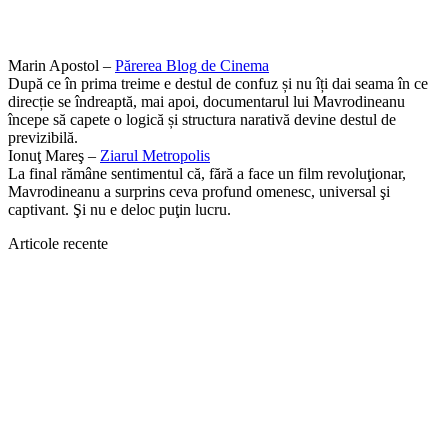
Marin Apostol –
Părerea Blog de Cinema
După ce în prima treime e destul de confuz și nu îți dai seama în ce
direcție se îndreaptă, mai apoi, documentarul lui Mavrodineanu
începe să capete o logică și structura narativă devine destul de
previzibilă.
Ionuţ Mareş –
Ziarul Metropolis
La final rămâne sentimentul că, fără a face un film revoluţionar,
Mavrodineanu a surprins ceva profund omenesc, universal şi
captivant. Şi nu e deloc puţin lucru.
Articole recente