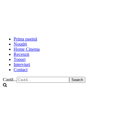
Prima pagină
Noutăți
Home Cinema
Recenzii
Topuri
Interviuri
Contact
Caută...