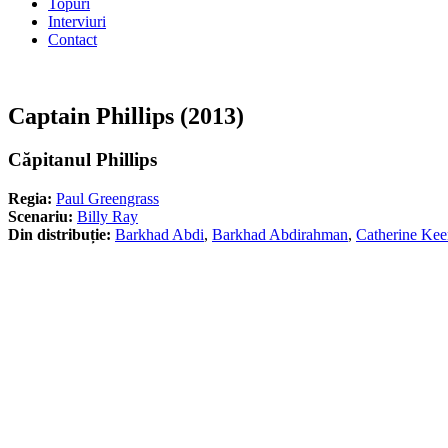
Topuri
Interviuri
Contact
Captain Phillips (2013)
Căpitanul Phillips
Regia:
Paul Greengrass
Scenariu:
Billy Ray
Din distribuție:
Barkhad Abdi
,
Barkhad Abdirahman
,
Catherine Kee