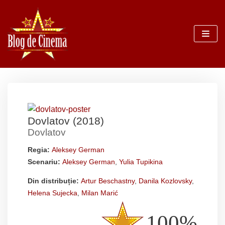
Sari
la
conținut
Dovlatov (2018)
Dovlatov
Regia:
Aleksey German
Scenariu:
Aleksey German
,
Yulia Tupikina
Din distribuție:
Artur Beschastny
,
Danila Kozlovsky
,
Helena Sujecka
,
Milan Marić
100%