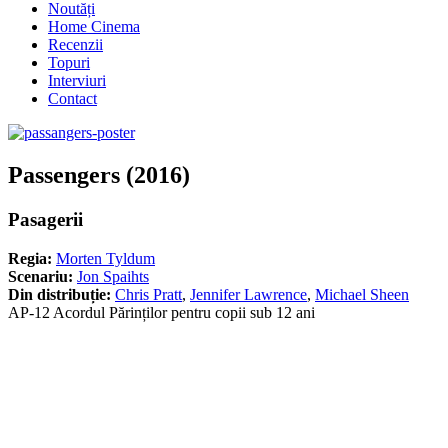
Noutăți
Home Cinema
Recenzii
Topuri
Interviuri
Contact
Passengers (2016)
Pasagerii
Regia:
Morten Tyldum
Scenariu:
Jon Spaihts
Din distribuție:
Chris Pratt
,
Jennifer Lawrence
,
Michael Sheen
AP-12 Acordul Părinților pentru copii sub 12 ani