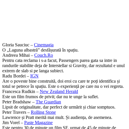
Gloria Sauciuc –
Cinemagia
O „Laguna albastră” desfășurată în spațiu.
Andreea Mihai –
Couch.Ro
Pentru cata reclama i s-a facut, Passengers parea gata sa intre in
randurile stabilite deja de Interstellar si Gravity, dar rezultatul e unul
extrem de slab si pe langa subiect.
Radu Bordei –
IGN
Are o poveste bine construită, doi eroi cu care te poți identifica și
totul se petrece în spațiu. Este o experiență pe care nu o vei regreta.
Francesca Rudkin –
New Zealand Herald
Este un film frumos de privit; dar nu te unge la suflet.
Peter Bradshaw –
The Guardian
Lipsit de originalitate, dar perfect de urmărit și chiar somptuos.
Peter Travers –
Rolling Stone
Lawrence și Pratt merită mai mult. Și audiența, de asemenea.
Jim Vorel –
Paste Magazine
Este pentru 30 de minute un film SF, urmat de 45 de minute de