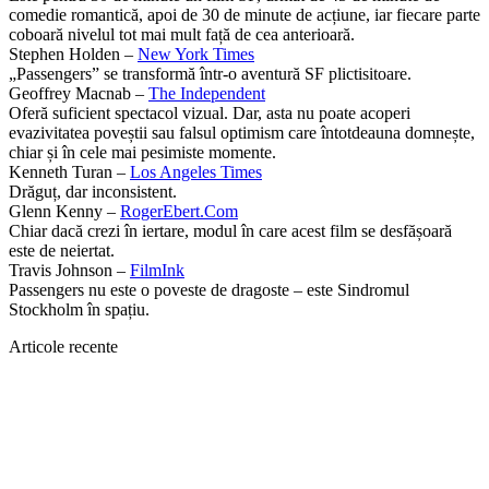
comedie romantică, apoi de 30 de minute de acțiune, iar fiecare parte
coboară nivelul tot mai mult față de cea anterioară.
Stephen Holden –
New York Times
„Passengers” se transformă într-o aventură SF plictisitoare.
Geoffrey Macnab –
The Independent
Oferă suficient spectacol vizual. Dar, asta nu poate acoperi
evazivitatea poveștii sau falsul optimism care întotdeauna domnește,
chiar și în cele mai pesimiste momente.
Kenneth Turan –
Los Angeles Times
Drăguț, dar inconsistent.
Glenn Kenny –
RogerEbert.Com
Chiar dacă crezi în iertare, modul în care acest film se desfășoară
este de neiertat.
Travis Johnson –
FilmInk
Passengers nu este o poveste de dragoste – este Sindromul
Stockholm în spațiu.
Articole recente