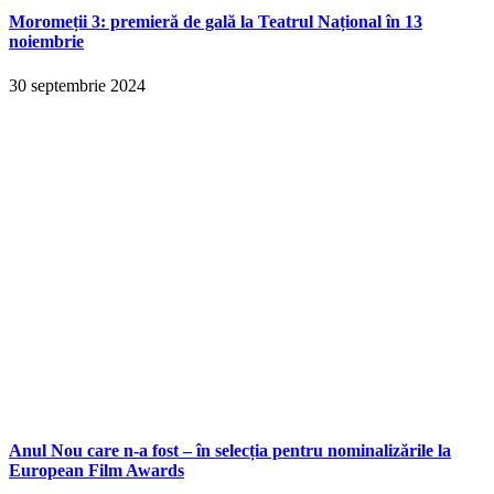
Moromeții 3: premieră de gală la Teatrul Național în 13
noiembrie
30 septembrie 2024
Anul Nou care n-a fost – în selecția pentru nominalizările la
European Film Awards