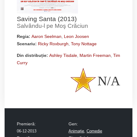
Saving Santa (2013)
Salvându-l pe Moş Crăciun
Regia:
Aaron Seelman
,
Leon Joosen
Scenariu:
Ricky Roxburgh
,
Tony Nottage
Din distribuție:
Ashley Tisdale
,
Martin Freeman
,
Tim
Curry
N/A
Premieră:
Gen:
06-12-2013
Animație
,
Comedie