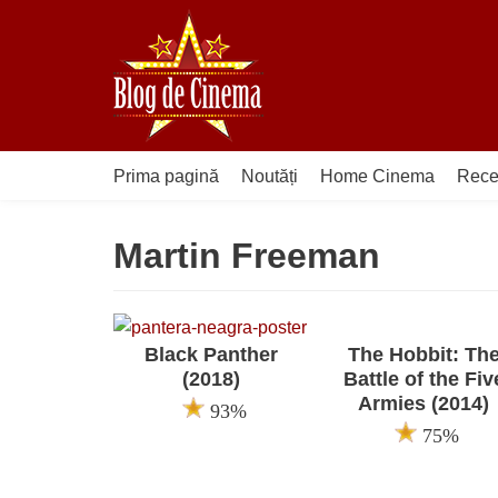
Sari
la
conținut
Prima pagină
Noutăți
Home Cinema
Rece
Martin Freeman
Black Panther
The Hobbit: Th
(2018)
Battle of the Fiv
Armies (2014)
93%
75%