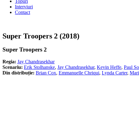
Topuri
Interviuri
Contact
Super Troopers 2 (2018)
Super Troopers 2
Regia:
Jay Chandrasekhar
Scenariu:
Erik Stolhanske
,
Jay Chandrasekhar
,
Kevin Heffe
,
Paul So
Din distribuție:
Brian Cox
,
Emmanuelle Chriqui
,
Lynda Carter
,
Mari