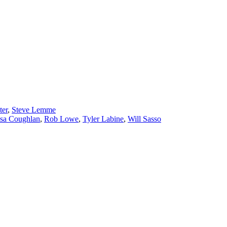
ter
,
Steve Lemme
sa Coughlan
,
Rob Lowe
,
Tyler Labine
,
Will Sasso