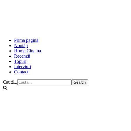
Prima pagină
Noutăți
Home Cinema
Recenzii
Topuri
Interviuri
Contact
Caută...