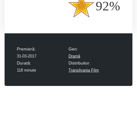
92%
Premieră:
Gen:
31-03-2017
Dramă
Durată:
Distribuitor:
118 minute
Transilvania Film