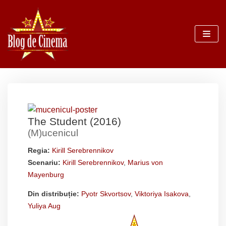
Sari
la
conținut
The Student (2016)
(M)ucenicul
Regia:
Kirill Serebrennikov
Scenariu:
Kirill Serebrennikov
,
Marius von
Mayenburg
Din distribuție:
Pyotr Skvortsov
,
Viktoriya Isakova
,
Yuliya Aug