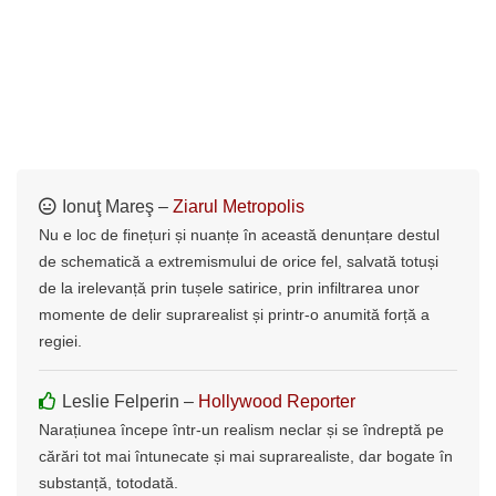
Ionuţ Mareş –
Ziarul Metropolis
Nu e loc de finețuri și nuanțe în această denunțare destul
de schematică a extremismului de orice fel, salvată totuși
de la irelevanță prin tușele satirice, prin infiltrarea unor
momente de delir suprarealist și printr-o anumită forță a
regiei.
Leslie Felperin –
Hollywood Reporter
Narațiunea începe într-un realism neclar și se îndreptă pe
cărări tot mai întunecate și mai suprarealiste, dar bogate în
substanță, totodată.