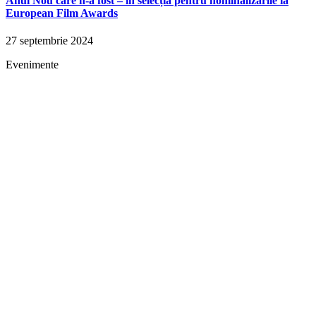
Anul Nou care n-a fost – în selecția pentru nominalizările la
European Film Awards
27 septembrie 2024
Evenimente