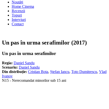
Noutăți
Home Cinema
Recenzii
Topuri
Interviuri
Contact
Un pas în urma serafimilor (2017)
Un pas în urma serafimilor
Regia:
Daniel Sandu
Scenariu:
Daniel Sandu
Din distribuție:
Cristian Bota
,
Ștefan Iancu
,
Toto Dumitrescu
,
Vlad
Ivanov
N15 - Nerecomandat minorilor sub 15 ani