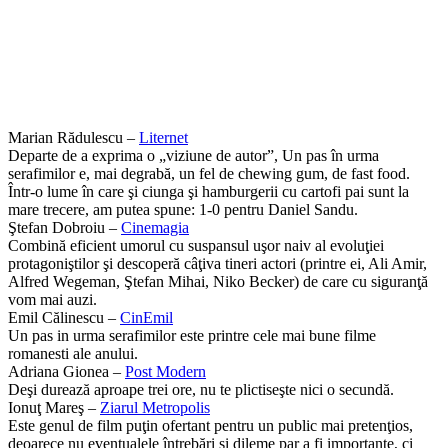
Marian Rădulescu –
Liternet
Departe de a exprima o „viziune de autor”, Un pas în urma
serafimilor e, mai degrabă, un fel de chewing gum, de fast food.
Într-o lume în care şi ciunga şi hamburgerii cu cartofi pai sunt la
mare trecere, am putea spune: 1-0 pentru Daniel Sandu.
Ştefan Dobroiu –
Cinemagia
Combină eficient umorul cu suspansul uşor naiv al evoluţiei
protagoniştilor şi descoperă câţiva tineri actori (printre ei, Ali Amir,
Alfred Wegeman, Ştefan Mihai, Niko Becker) de care cu siguranţă
vom mai auzi.
Emil Călinescu –
CinEmil
Un pas in urma serafimilor este printre cele mai bune filme
romanesti ale anului.
Adriana Gionea –
Post Modern
Deşi durează aproape trei ore, nu te plictiseşte nici o secundă.
Ionuţ Mareş –
Ziarul Metropolis
Este genul de film puţin ofertant pentru un public mai pretenţios,
deoarece nu eventualele întrebări şi dileme par a fi importante, ci