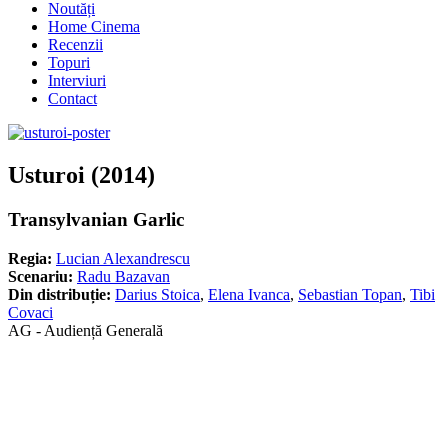
Noutăți
Home Cinema
Recenzii
Topuri
Interviuri
Contact
Usturoi (2014)
Transylvanian Garlic
Regia:
Lucian Alexandrescu
Scenariu:
Radu Bazavan
Din distribuție:
Darius Stoica
,
Elena Ivanca
,
Sebastian Topan
,
Tibi
Covaci
AG - Audiență Generală