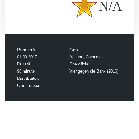
N/A
Premieră:
Gen:
01-09-2017
Acțiune
,
Comedie
Durată:
Site oficial:
96 minute
Vier gegen die Bank (2016)
Distribuitor:
Cine Europa