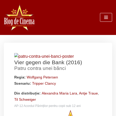
Sari
la
conținut
Vier gegen die Bank (2016)
Patru contra unei bănci
Regia:
Wolfgang Petersen
Scenariu:
Tripper Clancy
Din distribuție:
Alexandra Maria Lara
,
Antje Traue
,
Til Schweiger
AP-12 Acordul Părinților pentru copii sub 12 ani