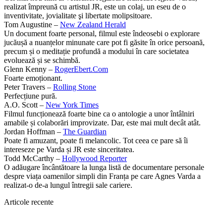
realizat împreună cu artistul JR, este un colaj, un eseu de o
inventivitate, jovialitate şi libertate molipsitoare.
Tom Augustine –
New Zealand Herald
Un document foarte personal, filmul este îndeosebi o explorare
jucăușă a nuanțelor minunate care pot fi găsite în orice persoană,
precum și o meditație profundă a modului în care societatea
evoluează și se schimbă.
Glenn Kenny –
RogerEbert.Com
Foarte emoționant.
Peter Travers –
Rolling Stone
Perfecțiune pură.
A.O. Scott –
New York Times
Filmul funcționează foarte bine ca o antologie a unor întâlniri
amabile și colaborări improvizate. Dar, este mai mult decât atât.
Jordan Hoffman –
The Guardian
Poate fi amuzant, poate fi melancolic. Tot ceea ce pare să îi
intereseze pe Varda și JR este sinceritatea.
Todd McCarthy –
Hollywood Reporter
O adăugare încântătoare la lunga listă de documentare personale
despre viața oamenilor simpli din Franța pe care Agnes Varda a
realizat-o de-a lungul întregii sale cariere.
Articole recente