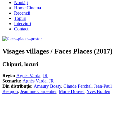
Noutăți
Home Cinema
Recenzii
Topuri
Interviuri
Contact
Visages villages / Faces Places (2017)
Chipuri, locuri
Regia:
Agnès Varda
,
JR
Scenariu:
Agnès Varda
,
JR
Din distribuție:
Amaury Bossy
,
Claude Ferchal
,
Jean-Paul
Beaujon
,
Jeannine Carpentier
,
Marie Douvet
,
Yves Boulen