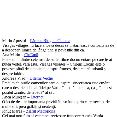
Marin Apostol –
Părerea Blog de Cinema
Visages villages nu face altceva decât să-ți stârnească curiozitatea de
a descoperi lumea de lângă tine și poveștile din ea.
Ana Marin –
CinEmil
Poate unul dintre cele mai de suflet filme documentare pe care le-ai
putea vedea vara asta, Visages villages – Chipuri Locuri este o
poveste plină de simplitate, despre frumos, despre artă urbană și
despre iubire.
Andreea Vlad –
Dilema Veche
Precum chipurile oamenilor care o inspiră, sinceritatea este cuvîntul
care o descrie cel mai fidel pe Varda în toată opera sa, ca și în acest
posibil „cîntec de lebădă“ al său.
Anca Mureşan –
Liternet
O lecţie despre importanţa privirii într-o lume prin care trecem, de
multe ori, prea grăbiţi şi neatenţi.
Ionuţ Mareş –
Ziarul Metropolis
Cel mai nou film al veteranei regizoare franceze Agnès Varda,