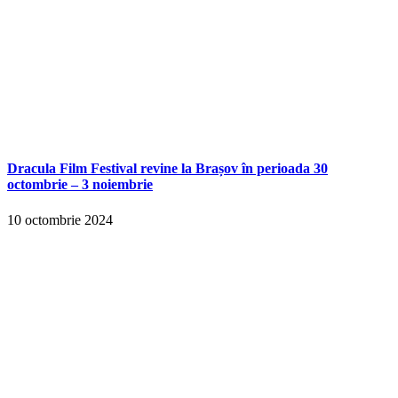
Dracula Film Festival revine la Brașov în perioada 30
octombrie – 3 noiembrie
10 octombrie 2024