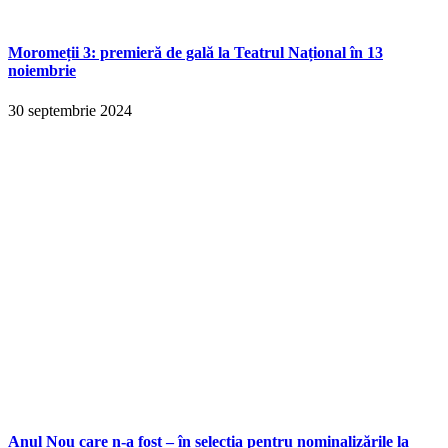
Moromeții 3: premieră de gală la Teatrul Național în 13
noiembrie
30 septembrie 2024
Anul Nou care n-a fost – în selecția pentru nominalizările la