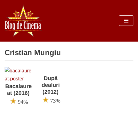
Sari
la
conținut
Cristian Mungiu
După
dealuri
Bacalaure
(2012)
at (2016)
73%
94%