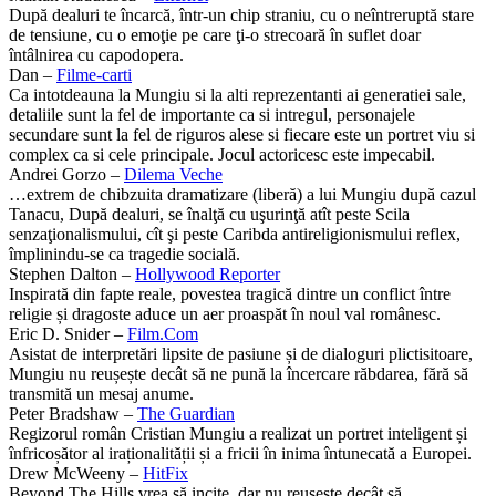
După dealuri te încarcă, într-un chip straniu, cu o neîntreruptă stare
de tensiune, cu o emoţie pe care ţi-o strecoară în suflet doar
întâlnirea cu capodopera.
Dan –
Filme-carti
Ca intotdeauna la Mungiu si la alti reprezentanti ai generatiei sale,
detaliile sunt la fel de importante ca si intregul, personajele
secundare sunt la fel de riguros alese si fiecare este un portret viu si
complex ca si cele principale. Jocul actoricesc este impecabil.
Andrei Gorzo –
Dilema Veche
…extrem de chibzuita dramatizare (liberă) a lui Mungiu după cazul
Tanacu, După dealuri, se înalţă cu uşurinţă atît peste Scila
senzaţionalismului, cît şi peste Caribda antireligionismului reflex,
împlinindu-se ca tragedie socială.
Stephen Dalton –
Hollywood Reporter
Inspirată din fapte reale, povestea tragică dintre un conflict între
religie și dragoste aduce un aer proaspăt în noul val românesc.
Eric D. Snider –
Film.Com
Asistat de interpretări lipsite de pasiune și de dialoguri plictisitoare,
Mungiu nu reușește decât să ne pună la încercare răbdarea, fără să
transmită un mesaj anume.
Peter Bradshaw –
The Guardian
Regizorul român Cristian Mungiu a realizat un portret inteligent și
înfricoșător al iraționalității și a fricii în inima întunecată a Europei.
Drew McWeeny –
HitFix
Beyond The Hills vrea să incite, dar nu reușește decât să