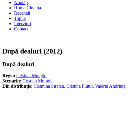
Noutăți
Home Cinema
Recenzii
Topuri
Interviuri
Contact
După dealuri (2012)
După dealuri
Regia:
Cristian Mungiu
Scenariu:
Cristian Mungiu
Din distribuție:
Cosmina Stratan
,
Cristina Flutur
,
Valeriu Andriuţă