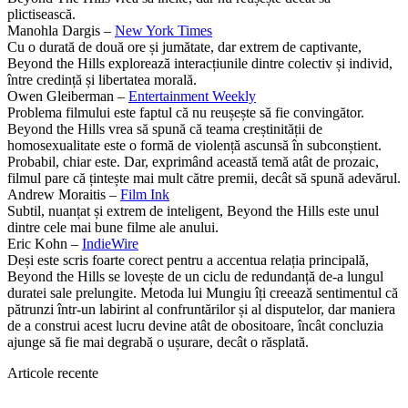
plictisească.
Manohla Dargis –
New York Times
Cu o durată de două ore și jumătate, dar extrem de captivante,
Beyond the Hills explorează interacțiunile dintre colectiv și individ,
între credință și libertatea morală.
Owen Gleiberman –
Entertainment Weekly
Problema filmului este faptul că nu reușește să fie convingător.
Beyond the Hills vrea să spună că teama creștinității de
homosexualitate este o formă de violență ascunsă în subconștient.
Probabil, chiar este. Dar, exprimând această temă atât de prozaic,
filmul pare că țintește mai mult către premii, decât să spună adevărul.
Andrew Moraitis –
Film Ink
Subtil, nuanțat și extrem de inteligent, Beyond the Hills este unul
dintre cele mai bune filme ale anului.
Eric Kohn –
IndieWire
Deși este scris foarte corect pentru a accentua relația principală,
Beyond the Hills se lovește de un ciclu de redundanță de-a lungul
duratei sale prelungite. Metoda lui Mungiu îți creează sentimentul că
pătrunzi într-un labirint al confruntărilor și al disputelor, dar maniera
de a construi acest lucru devine atât de obositoare, încât concluzia
ajunge să fie mai degrabă o ușurare, decât o răsplată.
Articole recente