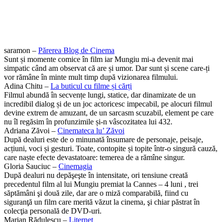
saramon –
Părerea Blog de Cinema
Sunt și momente comice în film iar Mungiu mi-a devenit mai
simpatic când am observat că are și umor. Dar sunt și scene care-ți
vor rămâne în minte mult timp după vizionarea filmului.
Adina Chitu –
La buticul cu filme și cărți
Filmul abundă în secvențe lungi, statice, dar dinamizate de un
incredibil dialog și de un joc actoricesc impecabil, pe alocuri filmul
devine extrem de amuzant, de un sarcasm scuzabil, element pe care
nu îl regăsim în profunzimile și-n vâscozitatea lui 432.
Adriana Zăvoi –
Cinemateca lu’ Zăvoi
După dealuri este de o minunată însumare de personaje, peisaje,
acțiuni, voci și gesturi. Toate, contopite și topite într-o singură cauză,
care naște efecte devastatoare: temerea de a rămîne singur.
Gloria Sauciuc –
Cinemagia
După dealuri nu depăşeşte în intensitate, ori tensiune creată
precedentul film al lui Mungiu premiat la Cannes – 4 luni , trei
săptămâni şi două zile, dar are o miză comparabilă, fiind cu
siguranţă un film care merită văzut la cinema, şi chiar păstrat în
colecţia personală de DVD-uri.
Marian Rădulescu –
Liternet