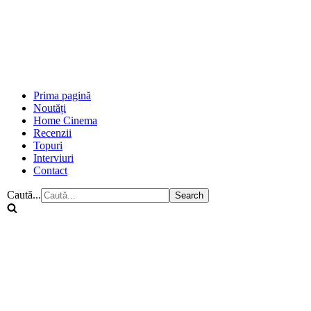
Prima pagină
Noutăți
Home Cinema
Recenzii
Topuri
Interviuri
Contact
Caută...