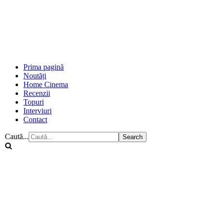
Prima pagină
Noutăți
Home Cinema
Recenzii
Topuri
Interviuri
Contact
Caută...