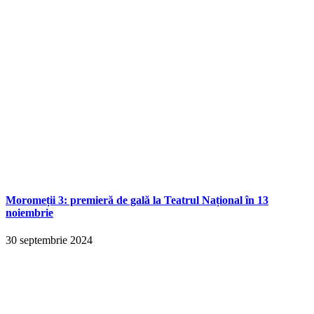
Moromeții 3: premieră de gală la Teatrul Național în 13
noiembrie
30 septembrie 2024