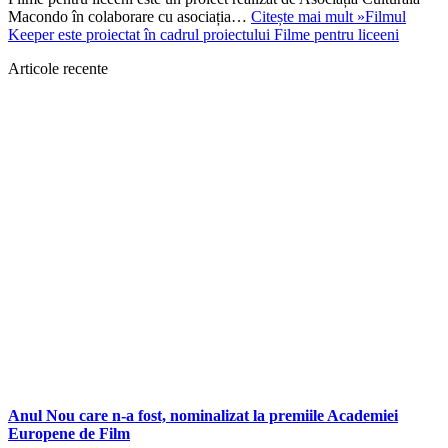
Macondo în colaborare cu asociația…
Citește mai mult »
Filmul
Keeper este proiectat în cadrul proiectului Filme pentru liceeni
Articole recente
Anul Nou care n-a fost, nominalizat la premiile Academiei
Europene de Film