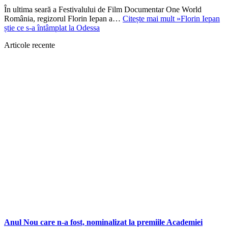
În ultima seară a Festivalului de Film Documentar One World
România, regizorul Florin Iepan a…
Citește mai mult »
Florin Iepan
știe ce s-a întâmplat la Odessa
Articole recente
Anul Nou care n-a fost, nominalizat la premiile Academiei