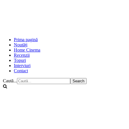
Prima pagină
Noutăți
Home Cinema
Recenzii
Topuri
Interviuri
Contact
Caută...