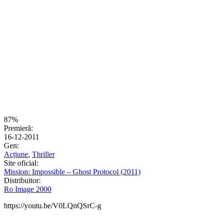
87%
Premieră:
16-12-2011
Gen:
Acțiune
,
Thriller
Site oficial:
Mission: Impossible – Ghost Protocol (2011)
Distribuitor:
Ro Image 2000
https://youtu.be/V0LQnQSrC-g