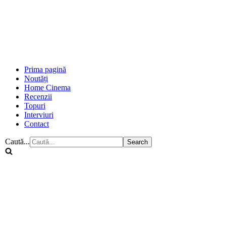
Prima pagină
Noutăți
Home Cinema
Recenzii
Topuri
Interviuri
Contact
Caută...