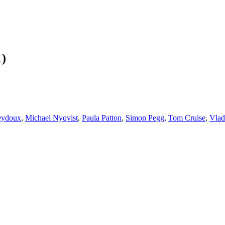
1)
eydoux
,
Michael Nyqvist
,
Paula Patton
,
Simon Pegg
,
Tom Cruise
,
Vlad