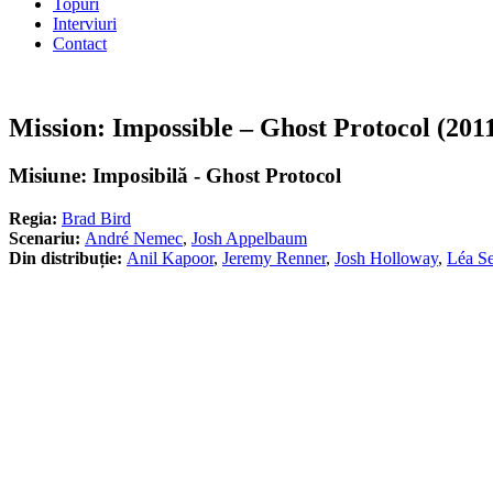
Topuri
Interviuri
Contact
Mission: Impossible – Ghost Protocol (201
Misiune: Imposibilă - Ghost Protocol
Regia:
Brad Bird
Scenariu:
André Nemec
,
Josh Appelbaum
Din distribuție:
Anil Kapoor
,
Jeremy Renner
,
Josh Holloway
,
Léa S