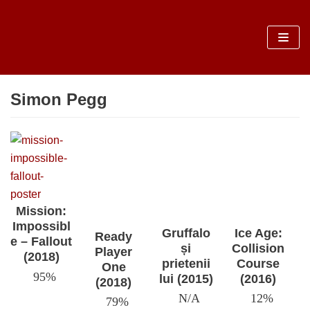
Sari
la
conținut
Simon Pegg
Mission:
Impossibl
Gruffalo
Ice Age:
Ready
e – Fallout
și
Collision
Player
(2018)
prietenii
Course
One
95%
lui (2015)
(2016)
(2018)
N/A
12%
79%