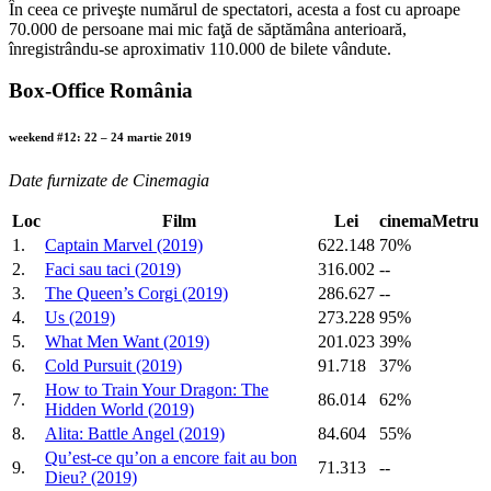
În ceea ce priveşte numărul de spectatori, acesta a fost cu aproape
70.000 de persoane mai mic faţă de săptămâna anterioară,
înregistrându-se aproximativ 110.000 de bilete vândute.
Box-Office România
weekend #12: 22 – 24 martie 2019
Date furnizate de Cinemagia
Loc
Film
Lei
cinemaMetru
1.
Captain Marvel (2019)
622.148
70%
2.
Faci sau taci (2019)
316.002
--
3.
The Queen’s Corgi (2019)
286.627
--
4.
Us (2019)
273.228
95%
5.
What Men Want (2019)
201.023
39%
6.
Cold Pursuit (2019)
91.718
37%
How to Train Your Dragon: The
7.
86.014
62%
Hidden World (2019)
8.
Alita: Battle Angel (2019)
84.604
55%
Qu’est-ce qu’on a encore fait au bon
9.
71.313
--
Dieu? (2019)