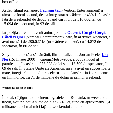
box office.
Astfel, filmul românesc
Faci sau taci
(Vertical Entertainment) a
rămas pe locul secund, deşi a înregistrat o scădere de 48% la încasări
faţă de weekendul de debut, având câştiguri de 316.002 lei, cu
15.094 de spectatori, în 93 de săli.
Iar poziţia a treia a revenit animaţiei
The Queen’s Corgi / Corgi,
Cățeii reginei
(Vertical Entertainment), care, în al doilea weekend, a
avut încasări de 286.627 lei (în scădere cu 40%), cu 14.872 de
spectatori, în 80 de săli.
Singura premieră a săptămânii, filmul realizat de Jordan Peele,
Us /
Noi
(Ro Image 2000) – cinemaMetru=95%, a ocupat locul al
patrulea, cu încasări de 273.228 de lei şi cu 13.500 de spectatori, în
69 de săli. În Statele Unite ale Americii, însă, a avut un succes foarte
mare, înregistrând una dintre cele mai bune lansări din istorie pentru
un film horror, cu 71 de milioane de dolari în primul weekend.
Weekendul trecut în cifre
În total, câştigurile din cinematografele din România, în weekendul
trecut, s-au ridicat la suma de 2.322.218 lei, fiind cu aproximativ 1,4
milioane de lei mai mici faţă de weekendul anterior.