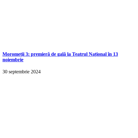
Moromeții 3: premieră de gală la Teatrul Național în 13
noiembrie
30 septembrie 2024