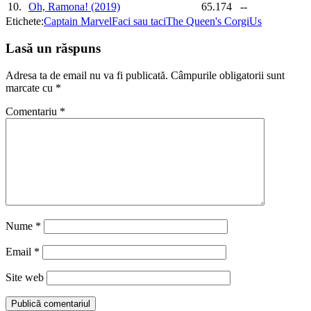
10.
Oh, Ramona! (2019)
65.174
--
Etichete:
Captain Marvel
Faci sau taci
The Queen's Corgi
Us
Lasă un răspuns
Adresa ta de email nu va fi publicată.
Câmpurile obligatorii sunt
marcate cu
*
Comentariu
*
Nume
*
Email
*
Site web