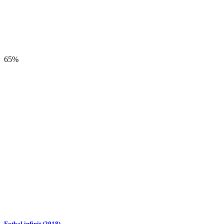
65%
Fotbal infinit (2018)