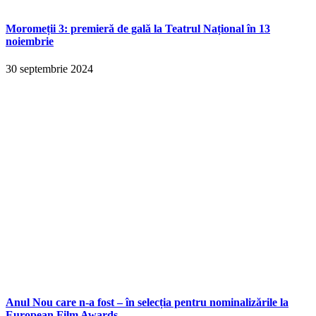
Moromeții 3: premieră de gală la Teatrul Național în 13
noiembrie
30 septembrie 2024
Anul Nou care n-a fost – în selecția pentru nominalizările la
European Film Awards