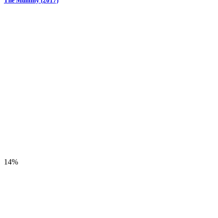
The Mummy (2017)
14%