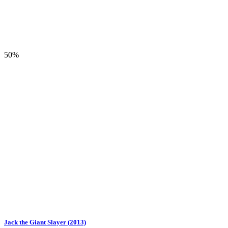
50%
Jack the Giant Slayer (2013)