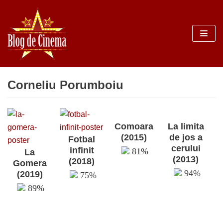
Sari
la
conținut
Corneliu Porumboiu
Comoara
La limita
(2015)
de jos a
Fotbal
cerului
infinit
81%
La
(2013)
(2018)
Gomera
94%
(2019)
75%
89%