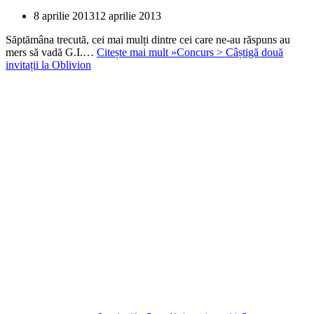
8 aprilie 2013
12 aprilie 2013
Săptămâna trecută, cei mai mulți dintre cei care ne-au răspuns au
mers să vadă G.I.…
Citește mai mult »
Concurs > Câștigă două
invitații la Oblivion