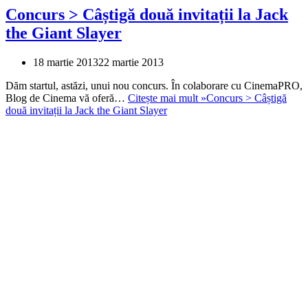
Concurs > Câștigă două invitații la Jack
the Giant Slayer
18 martie 2013
22 martie 2013
Dăm startul, astăzi, unui nou concurs. În colaborare cu CinemaPRO,
Blog de Cinema vă oferă…
Citește mai mult »
Concurs > Câștigă
două invitații la Jack the Giant Slayer