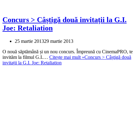
Concurs > Câștigă două invitații la G.I.
Joe: Retaliation
25 martie 2013
29 martie 2013
O nouă săptămână și un nou concurs. Împreună cu CinemaPRO, te
invităm la filmul G.I.…
Citește mai mult »
Concurs > Câștigă două
invitații la G.I. Joe: Retaliation