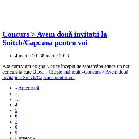
Concurs > Avem două invitații la
Snitch/Capcana pentru voi
4 martie 2013
8 martie 2013
Așa cum v-am obișnuit, orice început de săptămână aduce un nou
concurs la care Blog…
Citește mai mult »
Concurs > Avem două
invitații la Snitch/Capcana pentru voi
« Anterioară
1
…
4
5
6
7
8
9
Următor »